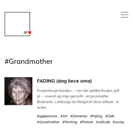
,
#Grandmother
FADING (dag lieve oma)
Kusjeskusjeskusjes…. van die gekke kusjes gaf
je…. overal op mijn gezicht…en je praatte
Brabants, Limburgs en Belgisch door elkaar…in
ieder…
#appearances
#Art
#Dementia
#Fading
#Gold
#Grandmother
#Painting
#Portrait
#solitude
#vanity