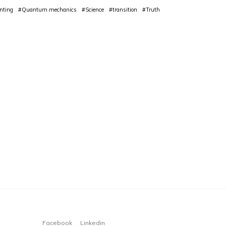
nting
#Quantum mechanics
#Science
#transition
#Truth
Facebook
Linkedin