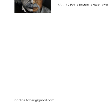
#Art
#CERN
#Einstein
#Heuer
#Pai
nadine.faber@gmail.com