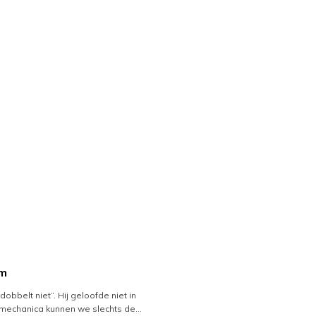
cm
obbelt niet”. Hij geloofde niet in
mmechanica kunnen we slechts de…