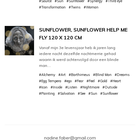
#Source
#Sun
#Sunflower
#Synergy
#Third eye
#Transformation
#Twins
#Woman
SUNFLOWER, SUNFLOWER HELP ME
FLY 120 X 120 CM
Vanaf mijn 3e levensjaar heb ik jaren lang
iedere nacht dezelfde nachtmerrie gehad
waarin ik werd achtervolgd door een blinde
man….
#Alchemy
#Art
#Barthimeus
#Blind Man
#Dreams
#Egg Tempera
#ego
#Fear
#Feel
#Gold
#Heart
#Icon
#Inside
#Listen
#Nightmare
#Outside
#Painting
#Salvation
#See
#Sun
#Sunflower
nadine.faber@gmail.com