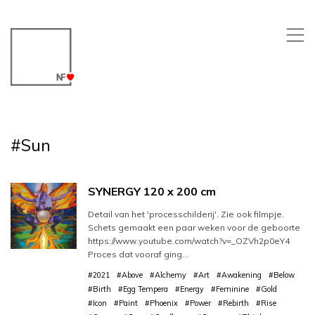
,
#Sun
SYNERGY 120 x 200 cm
Detail van het 'processchilderij'. Zie ook filmpje.
Schets gemaakt een paar weken voor de geboorte
https://www.youtube.com/watch?v=_OZVh2p0eY4
Proces dat vooraf ging...
#2021
#Above
#Alchemy
#Art
#Awakening
#Below
#Birth
#Egg Tempera
#Energy
#Feminine
#Gold
#Icon
#Paint
#Phoenix
#Power
#Rebirth
#Rise